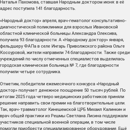
Наталья Пахомова, ставшая Народным доктором июня: в её
адрес поступила 141 благодарность.
«Народный доктор» апреля, врач-гематолог консультативно-
диагностической поликлиники для взрослых Ивановской
областной клинической больницы Александра Олексива,
получила 93 благодарности. А «Народному доктору» января,
фельдшеру ФАПа в селе Ингарь Приволжского района Ольге
Косоуровой, жители направили 74 благодарности. Также среди
учреждений по числу отмеченных специалистов выделилась
городская клиническая больница № 7, где благодарности
получили четыре сотрудника.
Отметим, победители ежемесячного конкурса «Народный
доктор» получает денежное поощрение 50 тысяч рублей. По
итогам 2025 года четверо медицинских работников приняли
решение направить свои премии на благотворительные цели.
Так, врач-травматолог Кинешемской ЦРБ Михаил Калинкин и
врач общей практики из Решмы Светлана Лисина поддержали
участников специальной военной операции, в том числе
помогли приобрести специализированное оборудование. Ещё