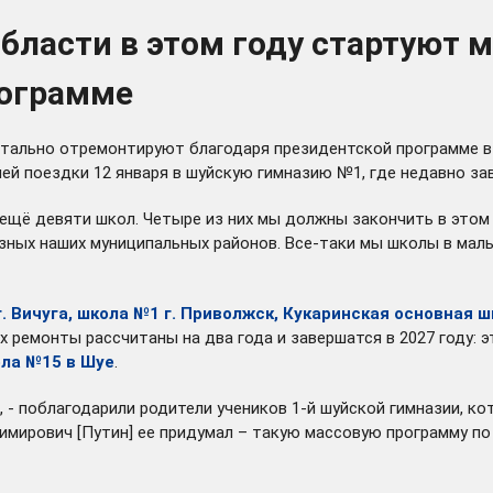
области в этом году стартуют
рограмме
тально отремонтируют благодаря президентской программе в 
ей поездки 12 января в шуйскую гимназию №1, где недавно з
щё девяти школ. Четыре из них мы должны закончить в этом го
ых наших муниципальных районов. Все-таки мы школы в малых
. Вичуга, школа №1 г. Приволжск, Кукаринская основная 
х ремонты рассчитаны на два года и завершатся в 2027 году: 
ола №15 в Шуе
.
, - поблагодарили родители учеников 1-й шуйской гимназии, к
имирович [Путин] ее придумал – такую массовую программу по