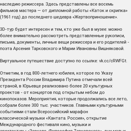
наследию режиссера. Здесь представлены все восемь
фильмов мастера — от дипломной работы «Каток и скрипка»
(1961 год) до последнего шедевра «Жертвоприношение».
3D-тур будет интересен и тем, кто уже был в музее: можно
более внимательно рассмотреть представленные рукописи,
письма, документы, личные вещи режиссера и его родителей -
поэта Арсения Тарковского и Марии Ивановны Вишняковой.
Виртуальное путешествие доступно по ссылке:
vk.cc/cRWFGt
.
Отметим, в год 800-летнего юбилея, которое по Указу
Президента России Владимира Путина отмечали всей
страной, в Юрьевце реализовано более 20 культурных
проектов - от концертов под открытым небом до
кинопоказов. Мероприятия, которые продолжались все лето,
собрали более 300 тыс. участников. Главными культурными
событиями стали Всероссийский марафон
классической
музыки
«Кантата. Россия», открытие
Международного фестиваля кино, музыки и
архитектуры
«Зеркало. Философия Тарковского»
, дни малых