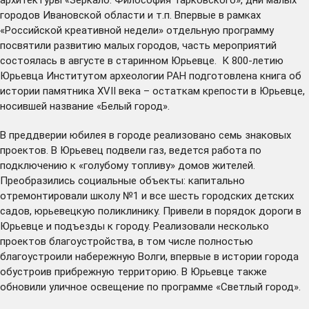
городов Ивановской области и т.п. Впервые в рамках
«Российской креативной недели» отдельную программу
посвятили развитию малых городов, часть мероприятий
состоялась в августе в старинном Юрьевце. К 800-летию
Юрьевца Институтом археологии РАН
подготовлена
книга об
истории памятника XVII века – остаткам крепости в Юрьевце,
носившей название «Белый город».
В преддверии юбилея в городе реализовано семь знаковых
проектов. В Юрьевец подвели газ, ведется работа по
подключению к «голубому топливу» домов жителей.
Преобразились социальные объекты: капитально
отремонтировали школу №1 и все шесть городских детских
садов, юрьевецкую поликлинику. Привели в порядок дороги в
Юрьевце и подъезды к городу. Реализовали несколько
проектов благоустройства, в том числе полностью
благоустроили набережную Волги, впервые в истории города
обустроив прибрежную территорию. В Юрьевце также
обновили уличное освещение по программе «Светлый город».