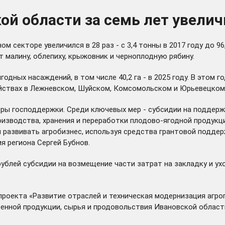
ой области за семь лет увелич
ом секторе увеличился в 28 раз - с 3,4 тонны в 2017 году до 
 малину, облепиху, крыжовник и черноплодную рябину.
годных насаждений, в том числе 40,2 га - в 2025 году. В этом
яйствах в Лежневском, Шуйском, Комсомольском и Юрьевецком
ры господдержки. Среди ключевых мер - субсидии на поддерж
изводства, хранения и переработки плодово-ягодной продукц
и развивать агробизнес, используя средства грантовой поддер
я региона Сергей Бубнов.
ублей субсидии на возмещение части затрат на закладку и ухо
проекта «Развитие отраслей и техническая модернизация агр
венной продукции, сырья и продовольствия Ивановской област