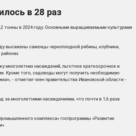
илось в 28 раз
96,2 тонны в 2024 году. Основными выращиваемыми культурами
 году высажены саженцы черноплодной рябины, клубники,
 районах.
ку многолетних насаждений, льготное краткосрочное и
ии. Кроме того, садоводы могут получить необходимую
жки», - отметил член правительства Ивановской области -
д за многолетними насаждениями, что почти в 1,6 раза
опромышленного комплекса» госпрограммы «Развитие
и».