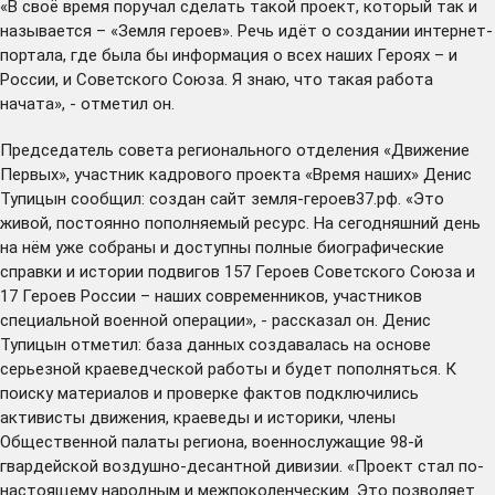
«В своё время поручал сделать такой проект, который так и
называется – «Земля героев». Речь идёт о создании интернет-
портала, где была бы информация о всех наших Героях – и
России, и Советского Союза. Я знаю, что такая работа
начата», - отметил он.
Председатель совета регионального отделения «Движение
Первых», участник кадрового проекта «Время наших» Денис
Тупицын сообщил: создан сайт
земля-героев37.рф
. «Это
живой, постоянно пополняемый ресурс. На сегодняшний день
на нём уже собраны и доступны полные биографические
справки и истории подвигов 157 Героев Советского Союза и
17 Героев России – наших современников, участников
специальной военной операции», - рассказал он. Денис
Тупицын отметил: база данных создавалась на основе
серьезной краеведческой работы и будет пополняться. К
поиску материалов и проверке фактов подключились
активисты движения, краеведы и историки, члены
Общественной палаты региона, военнослужащие 98-й
гвардейской воздушно-десантной дивизии. «Проект стал по-
настоящему народным и межпоколенческим. Это позволяет