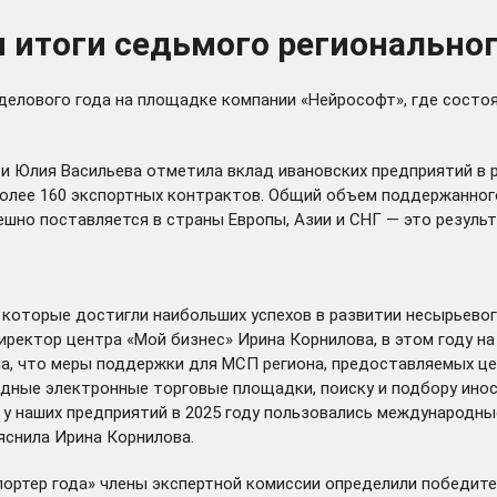
 итоги седьмого региональног
делового года на площадке компании «Нейрософт», где состо
 Юлия Васильева отметила вклад ивановских предприятий в р
олее 160 экспортных контрактов. Общий объем поддержанного
ешно поставляется в страны Европы, Азии и СНГ — это результ
которые достигли наибольших успехов в развитии несырьевого
ректор центра «Мой бизнес» Ирина Корнилова, в этом году на
а, что меры поддержки для МСП региона, предоставляемых це
дные электронные торговые площадки, поиску и подбору инос
у наших предприятий в 2025 году пользовались международн
ояснила Ирина Корнилова.
ортер года» члены экспертной комиссии определили победител