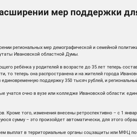
 расширении мер поддержки дл
рении региональных мер демографической и семейной политики
утаты Ивановской областной Думы.
его ребёнка у родителей в возрасте до 35 лет теперь составл
ти, то теперь она распространена и на жителей города Ивано
 и единовременную поддержку 350 тысяч рублей, и региональны
ые учатся очно в вузе или колледже Ивановской области: еди
. Кроме того, изменения внесены ретроспективно – с 1 января
шуюся сумму – это произойдет автоматически, для этого обра
ем выплат в территориальные органы соцзащиты или МФЦ по м