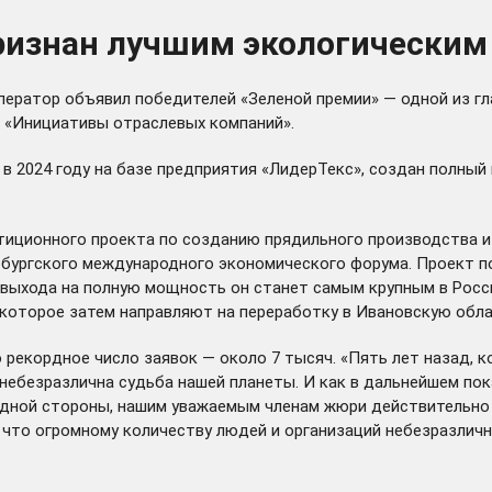
признан лучшим экологическим
ператор объявил победителей «Зеленой премии» — одной из гл
и «Инициативы отраслевых компаний».
 в 2024 году на базе предприятия «ЛидерТекс», создан полный
иционного проекта по созданию прядильного производства и
тербургского международного экономического форума. Проект 
е выхода на полную мощность он станет самым крупным в Росс
которое затем направляют на переработку в Ивановскую обла
о рекордное число заявок — около 7 тысяч. «Пять лет назад, к
небезразлична судьба нашей планеты. И как в дальнейшем пок
 одной стороны, нашим уважаемым членам жюри действительно 
, что огромному количеству людей и организаций небезразлич