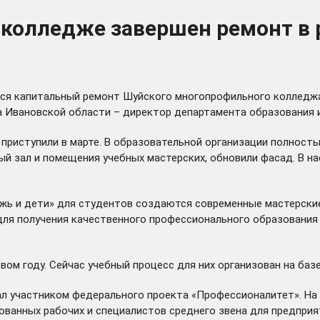
колледже завершен ремонт в 
ся капитальный ремонт Шуйского многопрофильного колледжа.
а Ивановской области – директор департамента образования и
риступили в марте. В образовательной организации полность
ый зал и помещения учебных мастерских, обновили фасад. В 
жь и дети» для студентов создаются современные мастерские,
я получения качественного профессионального образования и
ом году. Сейчас учебный процесс для них организован на баз
ал участником федерального проекта «Профессионалитет». На
ованных рабочих и специалистов среднего звена для предпри