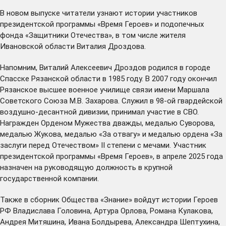
В новом выпуске читатели узнают истории участников
президентской программы «Время Героев» и подопечных
фонда «Защитники Отечества», в том числе жителя
Ивановской области Виталия Дроздова.
Напомним, Виталий Алексеевич Дроздов родился в городе
Спасске Рязанской области в 1985 году. В 2007 году окончил
Рязанское высшее военное училище связи имени Маршала
Советского Союза М.В. Захарова. Служил в 98-ой гвардейской
воздушно-десантной дивизии, принимал участие в СВО.
Награжден Орденом Мужества дважды, медалью Суворова,
медалью Жукова, медалью «За отвагу» и медалью ордена «За
заслуги перед Отечеством» II степени с мечами. Участник
президентской программы «Время Героев», в апреле 2025 года
назначен
на руководящую должность в крупной
государственной компании.
Также в сборник Общества «Знание» войдут истории Героев
РФ Владислава Головина, Артура Орлова, Романа Кулакова,
Андрея Митяшина, Ивана Болдырева, Александра Шептухина,