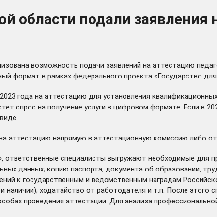
ой области подали заявления 
лизована возможность подачи заявлений на аттестацию педаг
нный формат в рамках федерального проекта «Государство для
с 2023 года на аттестацию для установления квалификационных
тет спрос на получение услуги в цифровом формате. Если в 202
виде.
 на аттестацию напрямую в аттестационную комиссию либо от
и», ответственные специалисты выгружают необходимые для п
льных данных; копию паспорта, документа об образовании, т
ений к государственным и ведомственным наградам Российско
и наличии); ходатайство от работодателя и т.п. После этого
пособах проведения аттестации. Для анализа профессиональн