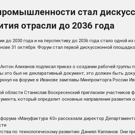
 промышленности стал дискус
тия отрасли до 2036 года
 до 2030 года и на перспективу до 2036 года стало одной из
анове 31 октября. Форум стал первой дискуссионной площадк
 Антон Алиханов подписал приказ о создании рабочей группы 
ы это был не декларативный документ, это должен быть докум
еркнул на форуме в Иванове замглавы Минпромторга России Ив
ой области Станислав Воскресенский пригласили участников ф
умента, который определит основные направления развития о
 форума «Мануфактура 4.0» рассказали директор Департамент
сти
тства по технологическому развитию Даниял Капланов. Они 