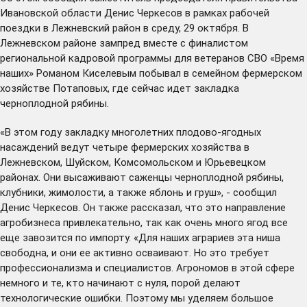
Ивановской области Денис Черкесов в рамках рабочей
поездки в Лежневский район в среду, 29 октября. В
Лежневском районе зампред вместе с финалистом
региональной кадровой программы для ветеранов СВО «Время
наших» Романом Киселевым побывал в семейном фермерском
хозяйстве Потаповых, где сейчас идет закладка
черноплодной рябины.
«В этом году закладку многолетних плодово-ягодных
насаждений ведут четыре фермерских хозяйства в
Лежневском, Шуйском, Комсомольском и Юрьевецком
районах. Они высаживают саженцы черноплодной рябины,
клубники, жимолости, а также яблонь и груш», - сообщил
Денис Черкесов. Он также рассказал, что это направление
агробизнеса привлекательно, так как очень много ягод все
еще завозится по импорту. «Для наших аграриев эта ниша
свободна, и они ее активно осваивают. Но это требует
профессионализма и специалистов. Агрономов в этой сфере
немного и те, кто начинают с нуля, порой делают
технологические ошибки. Поэтому мы уделяем большое