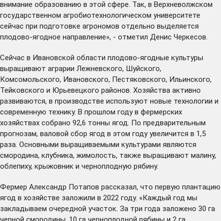
внимание образованию в этой сфере. Так, в Верхневолжском
государственном агробиотехнологическом университете
сейчас при подготовке агрономов отдельно выделяется
плодово-ягодное направление», - отметил Денис Черкесов.
Сейчас в Ивановской области плодово-ягодные культуры
выращивают аграрии Лежневского, Шуйского,
Комсомольского, Ивановского, Пестяковского, Ильинского,
Тейковского и Юрьевецкого районов. Хозяйства активно
развиваются, в производстве используют новые технологии и
современную технику. В прошлом году в фермерских
хозяйствах собрано 92,6 тонны ягод. По предварительным
прогнозам, валовой сбор ягод в этом году увеличится в 1,5
раза. Основными выращиваемыми культурами являются
смородина, клубника, жимолость, также выращивают малину,
облепиху, крыжовник и черноплодную рябину.
Фермер Александр Потапов рассказал, что первую плантацию
ягод в хозяйстве заложили в 2022 году. «Каждый год мы
закладываем очередной участок. За три года заложено 30 га
черной смородины, 10 га черноплодной рябины и 2 га