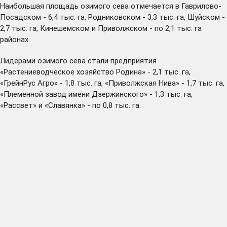
Наибольшая площадь озимого сева отмечается в Гаврилово-
Посадском - 6,4 тыс. га, Родниковском - 3,3 тыс. га, Шуйском -
2,7 тыс. га, Кинешемском и Приволжском - по 2,1 тыс. га
районах.
Лидерами озимого сева стали предприятия
«Растениеводческое хозяйство Родина» - 2,1 тыс. га,
«ГрейнРус Агро» - 1,8 тыс. га, «Приволжская Нива» - 1,7 тыс. га,
«Племенной завод имени Дзержинского» - 1,3 тыс. га,
«Рассвет» и «Славянка» - по 0,8 тыс. га.