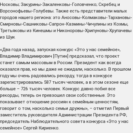
Носковы; Закурины-Закаленковы-Головченко; Скребец и
Ворсонофьевы-Голубевы. Также есть представители малых
городов нашего региона: это Аносовы-Колмаковы-Тархановы-
Смирновы-Сашниковы-Сапрон-Казмины-Чичулины из Кохмы,
Третьяковы из Кинешмы и Никоноровы-Хрипуновы-Хрупачевы
из Шуи.
«Два года назад, запуская конкурс «Это у нас семейное»,
Владимир Владимирович [Путин] предсказал, что проект
станет самым массовым в России. Президент как всегда
оказался прав, но мы даже не ожидали, насколько. В прошлом
году мы очень радовались рекорду, тогда в конкурсе
зарегистрировались 587 тысяч человек, а в этом сезоне еще
больше – 726 тысяч человек. Конкурс давно побил все
рекорды, теперь он превзошел свои собственные. Это
показывает отношение россиян к семейным ценностям,
говорит о том, насколько семьи дружны», – отметил Первый
заместитель руководителя Администрации Президента РФ,
председатель Наблюдательного совета конкурса «Это у нас
семейное» Сергей Кириенко.