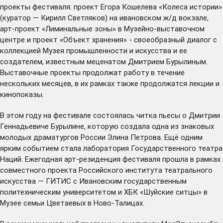
проекты фестиваля: проект Егора Кошелева «Колеса истории»
(куратор — Кирилл Светляков) на ивановском ж/д вокзале,
арт-проект «Лиминальные зоны» в Музейно-выставочном
центре и проект «Объект хранения» - своеобразный диалог с
коллекцией Музея промышленности и искусства и ее
создателем, известным меценатом Дмитрием Бурылиным.
Выставочные проекты продолжат работу в течение
нескольких месяцев, в их рамках также продолжатся лекции и
кинопоказы.
В этом году на фестивале состоялась читка пьесы о Дмитрии
Геннадьевиче Бурылине, которую создала одна из знаковых
молодых драматургов России Элина Петрова. Ещё одним
ярким событием стала лаборатория Государственного театра
Наций. Ежегодная арт-резиденция фестиваля прошла в рамках
совместного проекта Российского института театрального
искусства — ГИТИС с Ивановским государственным
политехническим университетом и ХБК «Шуйские ситцы» в
Музее семьи Цветаевых в Ново-Талицах.