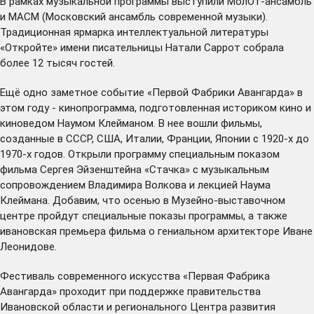
В рамках музыкальной программы выступили МолОт-ансамбль
и МАСМ (Московский ансамбль современной музыки).
Традиционная ярмарка интеллектуальной литературы
«Откройте» имени писательницы Натали Саррот собрала
более 12 тысяч гостей.
Ещё одно заметное событие «Первой Фабрики Авангарда» в
этом году - кинопрограмма, подготовленная историком кино и
киноведом Наумом Клейманом. В нее вошли фильмы,
созданные в СССР, США, Италии, Франции, Японии с 1920-х до
1970-х годов. Открыли программу специальным показом
фильма Сергея Эйзенштейна «Стачка» с музыкальным
сопровождением Владимира Волкова и лекцией Наума
Клеймана. Добавим, что осенью в Музейно-выставочном
центре пройдут специальные показы программы, а также
ивановская премьера фильма о гениальном архитекторе Иване
Леонидове.
Фестиваль современного искусства «Первая Фабрика
Авангарда» проходит при поддержке правительства
Ивановской области и регионального Центра развития