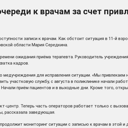
череди к врачам за счет прив
тупности записи к врачам. Как обстоит ситуация в 11-й взро
вской области Мария Середкина.
ремени ожидания приёма терапевта. Руководитель учреждения
хватка кадров.
о медучреждения для исправления ситуации. «Мы привлекаем н
зить участковую службу, с августа в поликлинике начали раб
Начали приём пациентов и в выходные дни. Кроме того, откр
кт-центр. Теперь часть операторов работает только с вызовам
ы, рассказала заведующая.
родолжит мониторинг ситуации с записью к врачам в этой и д