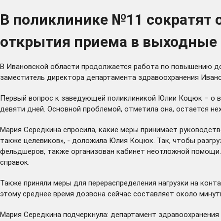
В поликлинике №11 сократят о
открытия приема в выходные
В Ивановской области продолжается работа по повышению дос
заместитель директора департамента здравоохранения Ивано
Первый вопрос к заведующей поликлиникой Юлии Коцюк – о в
девяти дней. Основной проблемой, отметила она, остается не
Мария Середкина спросила, какие меры принимает руководств
также целевиков», - доложила Юлия Коцюк. Так, чтобы разгру
фельдшеров, также организован кабинет неотложной помощи. 
справок.
Также приняли меры для перераспределения нагрузки на конта
этому среднее время дозвона сейчас составляет около минут
Мария Середкина подчеркнула: департамент здравоохранения п