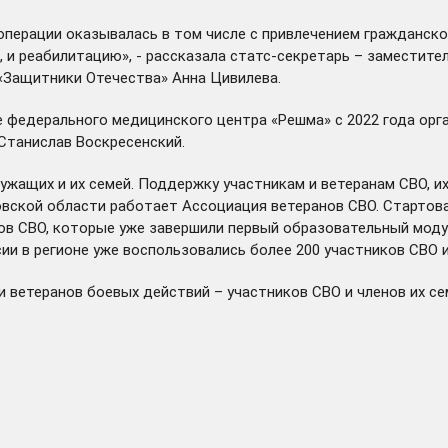
операции оказывалась в том числе с привлечением гражданск
е, и реабилитацию», - рассказала статс-секретарь – замести
«Защитники Отечества» Анна Цивилева.
е федерального медицинского центра «Решма» с 2022 года орг
Станислав Воскресенский.
ужащих и их семей. Поддержку участникам и ветеранам СВО, 
овской области
работает
Ассоциация ветеранов СВО. Стартова
нов СВО, которые уже
завершили
первый образовательный модул
ии в регионе уже
воспользовались
более 200 участников СВО и
 ветеранов боевых действий – участников СВО и членов их с