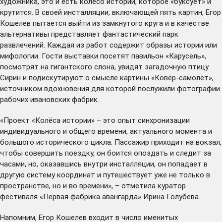
художника, это и есть колесо истории, которое «буксует» и
крутится. В своей инсталляции, включающей пять картин, Егор
Кошелев пытается выйти из замкнутого круга и в качестве
альтернативы представляет фантастический парк
развлечений. Каждая из работ содержит образы истории или
мифологии. Гости выставки посетят павильон «Карусель»,
посмотрят на гигантского слона, увидят загадочную птицу
Сирин и подискутируют о смысле картины «Ковёр-самолёт»,
источником вдохновения для которой послужили фотографии
рабочих ивановских фабрик.
«Проект «Колёса истории» – это опыт синхронизации
индивидуального и общего времени, актуального момента и
большого исторического цикла. Пассажир приходит на вокзал,
чтобы совершить поездку, он боится опоздать и следит за
часами, но, оказавшись внутри инсталляции, он попадает в
другую систему координат и путешествует уже не только в
пространстве, но и во времени», – отметила куратор
фестиваля «Первая фабрика авангарда» Ирина Голубева.
Напомним, Егор Кошелев входит в число именитых