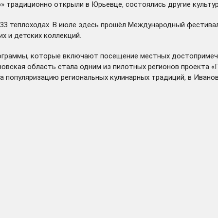
о» традиционно открыли в Юрьевце, состоялись другие культ
33 теплоходах. В июле здесь прошёл Международный фестиваль
х и детских коллекций.
рограммы, которые включают посещение местных достопримеча
новская область стала одним из пилотных регионов проекта «
о на популяризацию региональных кулинарных традиций, в Ива