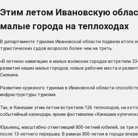
Этим летом Ивановскую област
малые города на теплоходах
В департаменте туризма Ивановской области подвели итоги ле
туристических судов возросло более чем на треть.
«В летнюю навигацию в малых волжских городах встретили 334
развития наших малых городов, новые рабочие места и развит
Силкина.
Развитию круизного туризма в Ивановской области способст
инфраструктуры туризма.
Так, в Кинешме этим летом встретили 126 теплоходов, на кот
событийный календарь ярким фестивалем «Кинешма купеческа
Юрьевец, масштабно отметивший 800-летний юбилей, за три л
после 13-летнего перерыва. В рамках 800-летия в городе впер