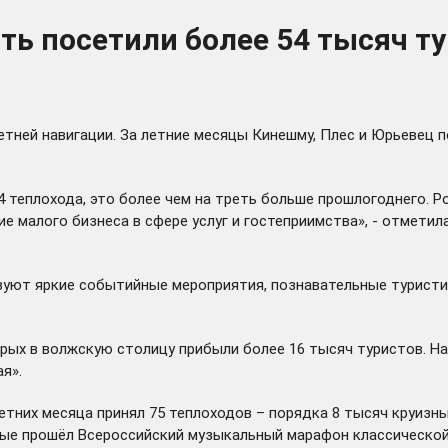
ь посетили более 54 тысяч ту
тней навигации. За летние месяцы Кинешму, Плес и Юрьевец п
 теплохода, это более чем на треть больше прошлогоднего. Р
ие малого бизнеса в сфере услуг и гостеприимства», - отмет
вуют яркие событийные мероприятия, познавательные турист
орых в волжскую столицу прибыли более 16 тысяч туристов. Н
я».
етних месяца принял 75 теплоходов – порядка 8 тысяч круизн
вые
прошёл
Всероссийский музыкальный марафон классической