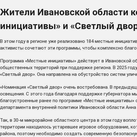
Жители Ивановской области 
инициативы» и «Светлый двор
В этом году в регионе уже реализовано 184 местные инициати
активисты сочетают эти программы, чтобы комплексно благо
Программа «Местные инициативы» действует в Ивановской обл
общественных территорий при поддержке региона. В 2025 год
«Светлый двор». Она направлена на обустройство систем ули
«Номинация «Светлый двор» очень востребована. В предыдущи
освещения. С этого года благодаря поддержке губернатора м
благоустроенные ранее по программе «Местные инициативы» о
департамента внутренней политики Ивановской области Анна
Так, в 30-м микрорайоне областного центра в этом году вопл
территории находилось устаревшее игровое оборудование, ко
района, поэтому необходимо создать современную безопасную