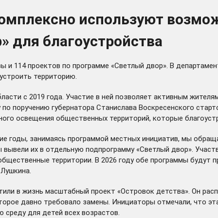
комплексно используют возмо
» для благоустройства
вы и 114 проектов по программе «Светлый двор». В департаме
устроить территорию.
асти с 2019 года. Участие в ней позволяет активным жителя
у по поручению губернатора Станислава Воскресенского старт
чного освещения общественных территорий, которые благоуст
е годы, занимаясь программой местных инициатив, мы обраща
ы вывели их в отдельную подпрограмму «Светлый двор». Участ
бщественные территории. В 2026 году обе программы будут п
 Лушкина.
отили в жизнь масштабный проект «Островок детства». Он рас
торое давно требовало замены. Инициаторы отмечали, что эта
 среду для детей всех возрастов.