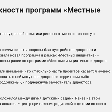
жности программ «Местные
нте внутренней политики региона отмечают: зачастую
м самим решать вопросы благоустройства дворовых и
овала новая программа в рамках «Местных инициатив» -
роены ранее по программе «Местные инициативы», и дворов.
ли внимание, что стабильно часть проектов касается именно
вовать в ней могут все дворовые территории либо
родолжены», - подчеркнула заместитель директора
положился между двумя детскими садами. Ранее на этой
 локация – центр притяжения родителей с детьми со всего