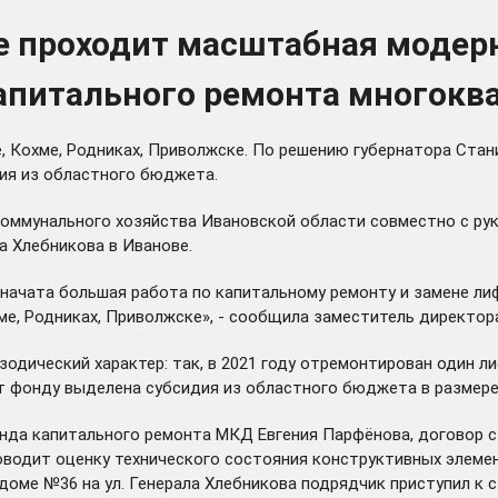
е проходит масштабная модер
апитального ремонта многокв
, Кохме, Родниках, Приволжске. По решению губернатора Ста
ия из областного бюджета.
-коммунального хозяйства Ивановской области совместно с р
а Хлебникова в Иванове.
и начата большая работа по капитальному ремонту и замене л
хме, Родниках, Приволжске», - сообщила заместитель директо
одический характер: так, в 2021 году отремонтирован один лиф
 фонду выделена субсидия из областного бюджета в размере 2
онда капитального ремонта МКД Евгения Парфёнова, договор с
роводит оценку технического состояния конструктивных элем
оме №36 на ул. Генерала Хлебникова подрядчик приступил к с