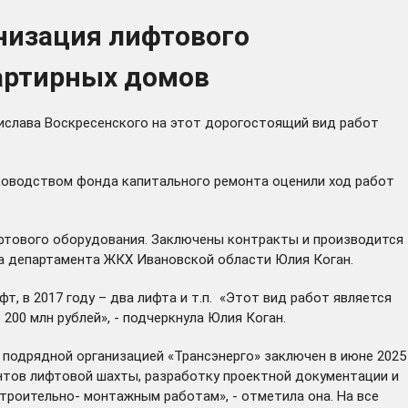
низация лифтового
артирных домов
нислава Воскресенского на этот дорогостоящий вид работ
уководством фонда капитального ремонта оценили ход работ
ифтового оборудования. Заключены контракты и производится
ра департамента ЖКХ Ивановской области Юлия Коган.
т, в 2017 году – два лифта и т.п. «Этот вид работ является
00 млн рублей», - подчеркнула Юлия Коган.
 подрядной организацией «Трансэнерго» заключен в июне 2025
ентов лифтовой шахты, разработку проектной документации и
троительно- монтажным работам», - отметила она. На все