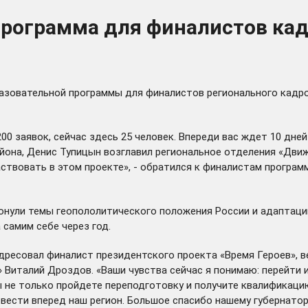
программа для финалистов кад
разовательной программы для финалистов регионального кадр
0 заявок, сейчас здесь 25 человек. Впереди вас ждет 10 дне
йона, Денис Тупицын
возглавил
региональное отделения «Движе
аствовать в этом проекте», - обратился к финалистам програ
ронули темы геопололитического положения России и адаптац
 самим себе через год.
ресовал финалист президентского проекта «Время Героев», ве
 Виталий Дроздов. «Ваши чувства сейчас я понимаю: перейти 
 не только пройдете переподготовку и получите квалификацию
ести вперед наш регион. Большое спасибо нашему губернатору