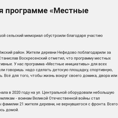
ря программе «Местные
шой сельский мемориал обустроили благодаря участию
Южский район. Жители деревни Нефедово поблагодарили за
 Станислав Воскресенский отметил, что программу местных
тивные. У нас программа «Местные инициативы» для всех
сли говоришь: надо сделать детскую площадку, спортивную,
ь. Всё для того, чтобы жизнь вокруг своего домика, двора или
чала в 2020 году на ул. Центральной оборудовали небольшую
емлякам - воинам Великой Отечественной войны стал
 фамилии 21 жителя деревни, не вернувшегося с фронта. Всего
ись домой.