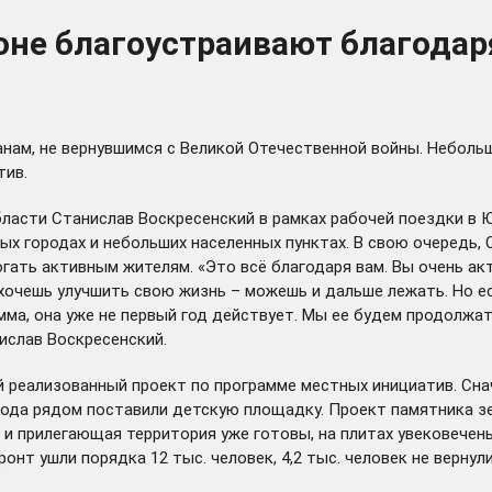
оне благоустраивают благода
нам, не вернувшимся с Великой Отечественной войны. Неболь
тив.
ласти Станислав Воскресенский в рамках рабочей поездки в 
ых городах и небольших населенных пунктах. В свою очередь,
огать активным жителям. «Это всё благодаря вам. Вы очень ак
е хочешь улучшить свою жизнь – можешь и дальше лежать. Но е
амма, она уже не первый год действует. Мы ее будем продолжат
ислав Воскресенский.
й реализованный проект по программе местных инициатив. Сна
 года рядом поставили детскую площадку. Проект памятника з
 и прилегающая территория уже готовы, на плитах увековечены
нт ушли порядка 12 тыс. человек, 4,2 тыс. человек не вернул