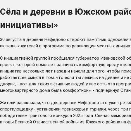
Сёла и деревни в Южском рай
инициативы»
30 августа в деревне Нефедово откроют памятник односельча
активных жителей в программе по реализации местных инициа
С инициативной группой пообщался губернатор Ивановской об
проект, который помогает развивать комфортную среду в мал
инициатив несколько лет назад и начали для того, чтобы пом
работает, ее смысл в том, что если ты лежишь на диване и н
дворик, - вот для таких активных людей у нас есть эта прогр
многоквартирного дома была комфортной», - подчеркнул Стан
Жители рассказали, что для деревни Нефедово это уже трети
спортплощадку - установили тренажеры и турники, через три
победителем грантового конкурса 2025 года. Сейчас мемориал
в годы Великой Отечественной войны из Южского района на фро