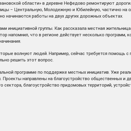
вановской области» в деревне Нефедово ремонтируют дороги.
улицы – Центральную, Молодежную и Юбилейную, частично на о
но начинаются работы на двух других дорожных объектах.
ми инициативной группы. Как рассказала местная жительница 
атор напомнил, что в регионе действует несколько программ,
ачинания.
оторые волнуют людей. Например, сейчас требуется помощь с 
ьно решить этот вопрос.
альной программе по поддержке местных инициатив. Уже реали
ий. Проекты направлены на благоустройство общественных и д
о сектора, благоустройство придомовых территорий, устройс