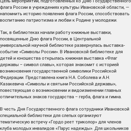
Цель мероприятий, подготовленных ко Дню Государственного
флага России в учреждениях культуры Ивановской области, —
напомнить историю появления флага России, способствовать
воспитанию патриотизма и любви к Родине у молодежи.
Так, в библиотеках начали работу книжные выставки,
посвященные Дню флага России, в Центральной
универсальной научной библиотеке развернулась выставка-
событие «Символы России». В Ивановской библиотеке для
детей и юношества открылась книжная выставка «Флаг
державы – символ славы», которая знакомит с историей
возникновения государственной символики Российской
Федерации. Представлена книга Н.А. Соболева и А.Н.
Казакевича «Символы и святыни Российской державы»,
повествующая о возникновении и видоизменении главных
отличительных знаков государства – герба, флага и гимна.
В честь Дня Государственного флага сотрудники Ивановской
специальной библиотеки для слепых организуют
тематическую встречу «Гордо реет триколор» для членов
клуба молодых инвалидов «Парус надежды». Для школьников