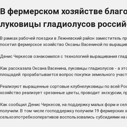
В фермерском хозяйстве благ
луковицы гладиолусов россий
В рамках рабочей поездки в Лежневский район заместитель п
посетил фермерское хозяйство Оксаны Васениной по выращив
Денис Черкесов ознакомился с технологией выращивания глад
Как рассказала Оксана Васенина, луковицы гладиолусов - а э
площадей: прорабатывается вопрос покупки земельного участ
Реализуют выращенные сортовые клубнелуковицы по всей Росс
хозяйство реализует срезанные цветы, проводит экскурсии, п
Как сообщил Денис Черкесов, на поддержку малых форм и сел
получили. В том числе господдержку получили 19 фермерских х
сельхозпотребкооперативов воспользовались субсидиями на 