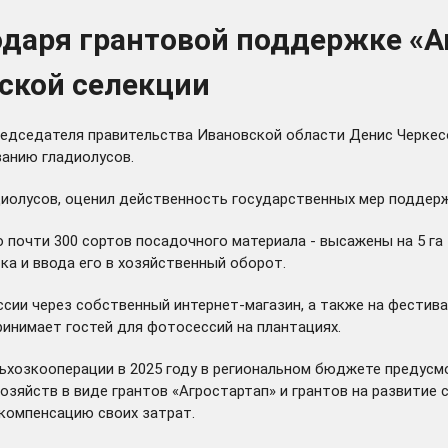
одаря грантовой поддержке «
ской селекции
редседателя правительства Ивановской области Денис Черкес
анию гладиолусов.
иолусов, оценил действенность государственных мер поддерж
то почти 300 сортов посадочного материала - высажены на 5 г
ка и ввода его в хозяйственный оборот.
ии через собственный интернет-магазин, а также на фестива
ринимает гостей для фотосессий на плантациях.
ьхозкооперации в 2025 году в региональном бюджете предусмо
озяйств в виде грантов «Агростартап» и грантов на развитие 
компенсацию своих затрат.