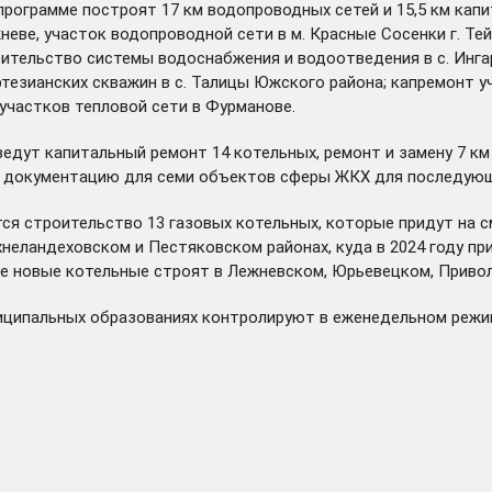
программе построят 17 км водопроводных сетей и 15,5 км кап
неве, участок водопроводной сети в м. Красные Сосенки г. Те
оительство системы водоснабжения и водоотведения в с. Инг
ртезианских скважин в с. Талицы Южского района; капремонт 
 участков тепловой сети в Фурманове.
дут капитальный ремонт 14 котельных, ремонт и замену 7 км 
ю документацию для семи объектов сферы ЖКХ для последующ
тся строительство 13 газовых котельных, которые придут на 
хнеландеховском и Пестяковском районах, куда в 2024 году
пр
же новые котельные строят в Лежневском, Юрьевецком, Приво
ниципальных образованиях контролируют в еженедельном режи