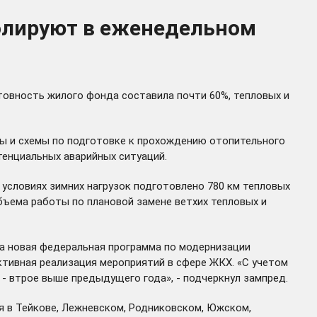
ролируют в еженедельном
товность жилого фонда составила почти 60%, тепловых и
ы и схемы по подготовке к прохождению отопительного
тенциальных аварийных ситуаций.
 условиях зимних нагрузок подготовлено 780 км тепловых
 объема работы по плановой замене ветхих тепловых и
та новая федеральная программа по модернизации
ктивная реализация мероприятий в сфере ЖКХ. «С учетом
- втрое выше предыдущего года», - подчеркнул зампред.
 в Тейкове, Лежневском, Родниковском, Южском,