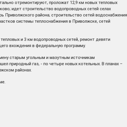
итально отремонтируют, проложат 12,9 км новых тепловых
йково; идет
строительство
водопроводных сетей селах
арь Приволжского района; строительство сетей водоснабжения
участков системы теплоснабжения в Приволжске, сетей
тепловых и 3 км водопроводных сетей, ремонт девяти
его вхождения в федеральную программу.
смену старым угольным и мазутным источникам
ишел
природный газ, - по четыре новых котельных. В планах –
лжском районах.
ме.