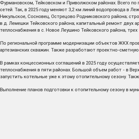
Фурмановском, Тейковском и Приволжском районах. Всего по 
сетей. Так, в 2025 году
меняют
3,2 км линий водопровода в Леж
Никульское, Сосновец, Острецово Родниковского района; стр
в д. Лемешки Тейковского района; капитальный ремонт двух а
теплоснабжения в с. Новое Леушино Тейковского района, трех
По региональной программе модернизации объектов ЖКХ прове
артезианских скважин. Также разработают проектно-сметну
В рамках концессионных соглашений в 2025 году осуществляе
теплоснабжения в пяти районах. Большой объем работ - в Вер
запустить котельные уже к этому отопительному сезону. Так
Выполнение планов подготовки к отопительному сезону в му