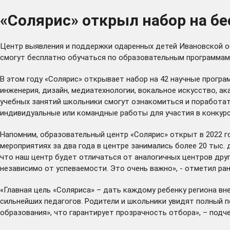
«Солярис» открыл набор на б
Центр выявления и поддержки одаренных детей Ивановской об
смогут бесплатно обучаться по образовательным программам в
В этом году «Солярис» открывает набор на 42 научные програм
инженерия, дизайн, медиатехнологии, вокальное искусство, 
учебных занятий школьники смогут ознакомиться и поработать
индивидуальные или командные работы для участия в конкурс
Напомним, образовательный центр «Солярис» открыт в 2022 го
мероприятиях за два года в центре занимались более 20 тыс.
что наш центр будет отличаться от аналогичных центров други
независимо от успеваемости. Это очень важно», - отметил ра
«Главная цель «Соляриса» – дать каждому ребенку региона в
сильнейших педагогов. Родители и школьники увидят полный п
образования
», что гарантирует прозрачность отбора», – подч