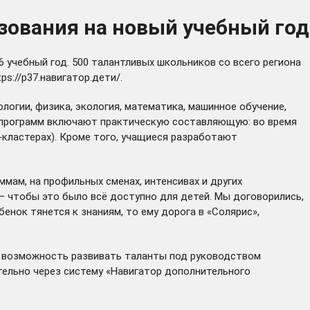
зования на новый учебный год
 учебный год. 500 талантливых школьников со всего региона
tps://р37.навигатор.дети/
.
логии, физика, экология, математика, машинное обучение,
0% программ включают практическую составляющую: во время
-кластерах). Кроме того, учащиеся разработают
мам, на профильных сменах, интенсивах и других
 – чтобы это было всё доступно для детей. Мы договорились,
енок тянется к знаниям, то ему дорога в «Солярис»,
ти возможность развивать таланты под руководством
ельно через систему «
Навигатор дополнительного