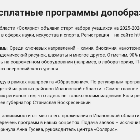
есплатные программы допобра
ласти «Солярис» объявил старт набора учащихся на 2025-2026
 сферах науки, искусства и спорта. Регистрация – на сайте
ht
мы. Среди ключевых направлений – химия, биохимия, нанотехно
академический рисунок, шахматы и многое другое. Отметим, 9
 на современном оборудовании (например, в лабораториях, IT
ах всероссийского уровня.
ду в рамках нацпроекта «Образование». По регулярным програм
 детей из разных районов Ивановской области. «Самое главное
х регионов тем, что здесь не только «олимпиадники». Если реб
нее губернатор Станислав Воскресенский.
не зависимости от места его проживания в Ивановской облас
еречень программ в наших соцсетях. Подача заявок – исключит
еркнула Анна Гусева, руководитель центра «Солярис».