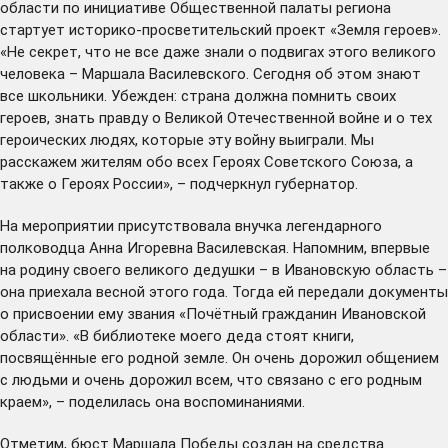
области по инициативе Общественной палаты региона
стартует
историко-просветительский проект «Земля героев».
«Не секрет, что не все даже знали о подвигах этого великого
человека – Маршала Василевского. Сегодня об этом знают
все школьники. Убежден: страна должна помнить своих
героев, знать правду о Великой Отечественной войне и о тех
героических людях, которые эту войну выиграли. Мы
расскажем жителям обо всех Героях Советского Союза, а
также о Героях России», – подчеркнул губернатор.
На мероприятии присутствовала внучка легендарного
полководца Анна Игоревна Василевская. Напомним, впервые
на родину своего великого дедушки – в Ивановскую область –
она приехала весной этого года. Тогда ей
передали
документы
о присвоении ему звания «Почётный гражданин Ивановской
области». «В библиотеке моего деда стоят книги,
посвящённые его родной земле. Он очень дорожил общением
с людьми и очень дорожил всем, что связано с его родным
краем», – поделилась она воспоминаниями.
Отметим, бюст Маршала Победы создан на средства