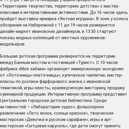
«Территорию творчества, территорию детства» с мастер-
классами и интерактивными активностями. До 16 часов здесь
пройдет выставка-ярмарка «Уютная игрушка». В зоне у колеса
обозрения на Набережной с 11 до 19 часов развернется
дизайн-маркет ивановских дизайнеров, в 13:30 стартуют
показы модных коллекций от местных художников-
модельеров.
Большая детская программа развернется на территории
между Банным мостом и гостиницей «Турист». С 10 часов
фабрика «Моя забава» организует иммерсионную экскурсию
от «Лоточницы-платочницы», купеческое чаепитие, мастер-
классы по росписи фарфорового значка с ивановской
тематикой, игры-квесты, краеведческую викторину, продажу
сувенирной продукции. Интерактивную программу представит
Центральная городская детская библиотека. Среди
активностей – «Лаборатория чудес», фольклорное
развлечение «Лето ясное, солнце красное», творческая
мастерская «Девочка в русском сарафане», игры и арт-
мастерская «Ситцевая карусель», где дети смогут принять