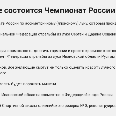
е состоится Чемпионат России
е России по ассиметричному (японскому) луку, который пройд
нальной Федерации стрельбы из лука Сергей и Дарина Сошенко
иции, возможность достичь гармонии и просто красивое костю
дент Федерации стрельбы из лука Ивановской области Рустам 
ков. Все желающие смогут не только оценить красоту лучного 
ого.
орость будет поражать мишени.
а Ивановской области совместно с Федерацией кюдо России.
й Спортивной школы олимпийского резерва № 8,
реконструиро