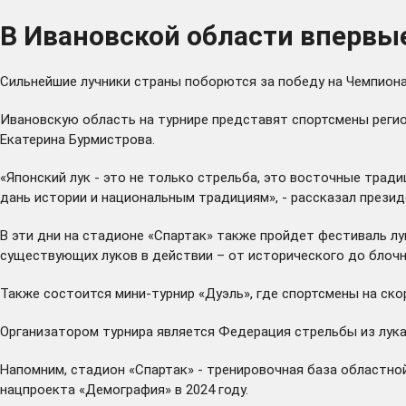
В Ивановской области впервы
Сильнейшие лучники страны поборются за победу на Чемпионат
Ивановскую область на турнире представят спортсмены регио
Екатерина Бурмистрова.
«Японский лук - это не только стрельба, это восточные трад
дань истории и национальным традициям», - рассказал прези
В эти дни на стадионе «Спартак» также пройдет фестиваль лу
существующих луков в действии – от исторического до блочн
Также состоится мини-турнир «Дуэль», где спортсмены на ск
Организатором турнира является Федерация стрельбы из лук
Напомним, стадион «Спартак» - тренировочная база областно
нацпроекта «Демография» в 2024 году.