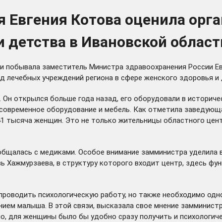
 Евгения Котова оценила орг
 детства в Ивановской област
сти побывала заместитель Министра здравоохранения России Е
 лечебных учреждений региона в сфере женского здоровья и 
 открылся больше года назад, его оборудовали в историческ
 современное оборудование и мебель. Как отметила заведующ
41 тысяча женщин. Это не только жительницы областного цент
алась с медиками. Особое внимание замминистра уделила в
 Хажмурзаева, в структуру которого входит центр, здесь фу
о проводить психологическую работу, но также необходимо о
нием малыша. В этой связи, высказала свое мнение замминис
но, для женщины было бы удобно сразу получить и психологич