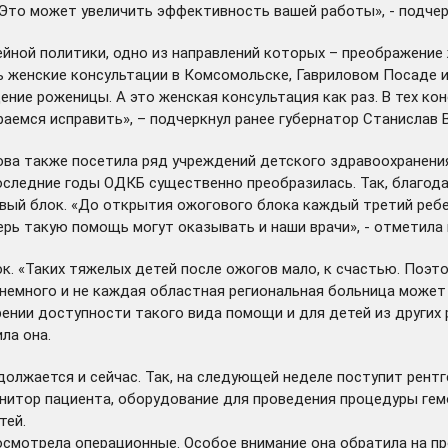
 Это может увеличить эффективность вашей работы», - подчер
йной политики, одно из направлений которых – преображение
 женские консультации в Комсомольске, Гавриловом Посаде и 
ие роженицы. А это женская консультация как раз. В тех кон
раемся исправить», – подчеркнул ранее губернатор Станислав 
ова также посетила ряд учреждений детского здравоохранения
последние годы ОДКБ существенно преобразилась. Так, благод
вый блок. «До открытия ожогового блока каждый третий реб
рь такую помощь могут оказывать и наши врачи», - отметила 
. «Таких тяжелых детей после ожогов мало, к счастью. Поэто
немного и не каждая областная региональная больница может
и доступности такого вида помощи и для детей из других рег
ла она.
олжается и сейчас. Так, на следующей неделе поступит рентг
итор пациента, оборудование для проведения процедуры гемод
тей.
осмотрела операционные. Особое внимание она обратила на п