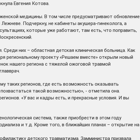
кнула Евгения Котова.
 женской медицины. В том числе предусматривают обновление
Лежневе. Подчеркну, не кабинеты акушера-гинеколога, а
сультациях, которые уже работают, там есть, что поправить,
Воскресенский.
. Среди них – областная детская клиническая больница. Как
аря региональному проекту «Решаем вместе» открыли новый
енок нашего региона с тяжелой ожоговой травмой
главврач.
му таких регионов, где есть возможность оказывать
 похвастаться такой возможностью», - отметила она.
ионов. «У вас и кадры есть, и прекрасные условия. И вы
енологическая система, также приобрести в этом году
иализа и т.д. Кроме того, в ближайших планах – открытие на
рофилактику детского травматизма. Замминистра призвала