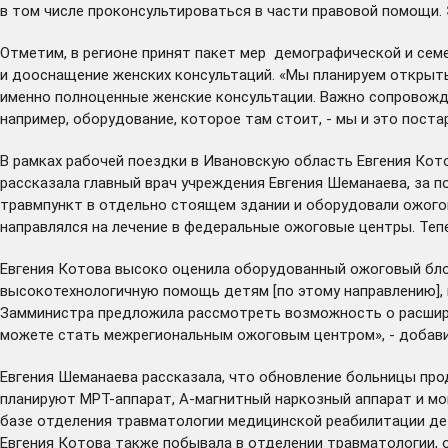
в том числе проконсультироваться в части правовой помощи.
Отметим, в регионе принят
пакет мер
демографической и семе
и дооснащение женских консультаций. «Мы планируем открыть
именно полноценные женские консультации. Важно сопровожден
например, оборудование, которое там стоит, - мы и это поста
В рамках рабочей поездки в Ивановскую область Евгения Кот
рассказала главный врач учреждения Евгения Шеманаева, за 
травмпункт в отдельно стоящем здании и оборудовали ожого
направлялся на лечение в федеральные ожоговые центры. Тепе
Евгения Котова высоко оценила оборудованный ожоговый блок
высокотехнологичную помощь детям [по этому направлению], 
Замминистра предложила рассмотреть возможность о расширени
можете стать межрегиональным ожоговым центром», - добави
Евгения Шеманаева рассказала, что обновление больницы прод
планируют МРТ-аппарат, А-магнитный наркозный аппарат и мон
базе отделения травматологии медицинской реабилитации де
Евгения Котова также побывала в отделении травматологии, 