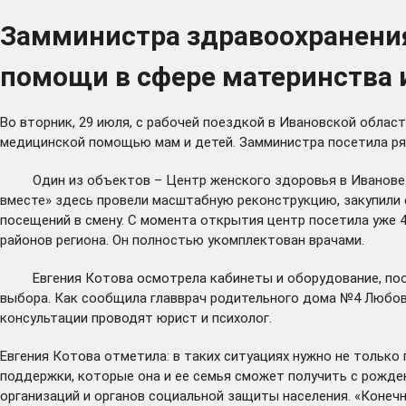
Замминистра здравоохранения
помощи в сфере материнства и
Во вторник, 29 июля, с рабочей поездкой в Ивановской обла
медицинской помощью мам и детей. Замминистра посетила ряд
Один из объектов – Центр женского здоровья в Иванове. Он
вместе» здесь провели масштабную реконструкцию, закупили
посещений в смену. С момента открытия центр посетила уже 
районов региона. Он полностью укомплектован врачами.
Евгения Котова осмотрела кабинеты и оборудование, пообщ
выбора. Как сообщила главврач родительного дома №4 Любовь
консультации проводят юрист и психолог.
Евгения Котова отметила: в таких ситуациях нужно не тольк
поддержки, которые она и ее семья сможет получить с рожде
организаций и органов социальной защиты населения. «Конеч