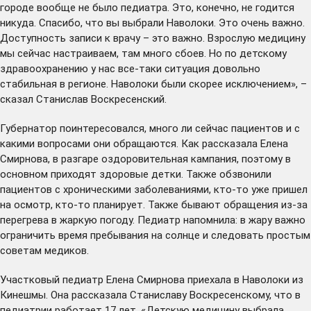
городе вообще не было педиатра. Это, конечно, не годится
никуда. Спасибо, что вы выбрали Наволоки. Это очень важно.
Доступность записи к врачу – это важно. Взрослую медицину
мы сейчас настраиваем, там много сбоев. Но по детскому
здравоохранению у нас все-таки ситуация довольно
стабильная в регионе. Наволоки были скорее исключением», –
сказал Станислав Воскресенский.
Губернатор поинтересовался, много ли сейчас пациентов и с
какими вопросами они обращаются. Как рассказала Елена
Смирнова, в разгаре оздоровительная кампания, поэтому в
основном приходят здоровые детки. Также обзвонили
пациентов с хроническими заболеваниями, кто-то уже пришел
на осмотр, кто-то планирует. Также бывают обращения из-за
перегрева в жаркую погоду. Педиатр напомнила: в жару важно
ограничить время пребывания на солнце и следовать простым
советам
медиков.
Участковый педиатр Елена Смирнова приехала в Наволоки из
Кинешмы. Она рассказала Станиславу Воскресенскому, что в
педиатрии работает 17 лет. «Детскую медицину выбрала,