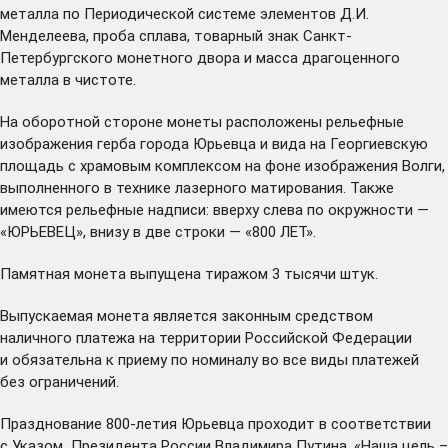
металла по Периодической системе элементов Д.И.
Менделеева, проба сплава, товарный знак Санкт-
Петербургского монетного двора и масса драгоценного
металла в чистоте.
На оборотной стороне монеты расположены рельефные
изображения герба города Юрьевца и вида на Георгиевскую
площадь с храмовым комплексом на фоне изображения Волги,
выполненного в технике лазерного матирования. Также
имеются рельефные надписи: вверху слева по окружности —
«ЮРЬЕВЕЦ», внизу в две строки — «800 ЛЕТ».
Памятная монета выпущена тиражом 3 тысячи штук.
Выпускаемая монета является законным средством
наличного платежа на территории Российской Федерации
и обязательна к приему по номиналу во все виды платежей
без ограничений.
Празднование 800-летия Юрьевца проходит в соответствии
с
Указом
Президента России Владимира Путина. «Наша цель –