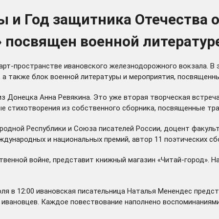
ды и Год защитника Отечества
» посвящен военной литератур
арт-пространстве ивановского железнодорожного вокзала. В 
 а также блок военной литературы и мероприятия, посвященн
 из Донецка Анна Ревякина. Это уже вторая творческая встреч
ые стихотворения из собственного сборника, посвященные тра
ародной Республики и Союза писателей России, доцент факуль
ународных и национальных премий, автор 11 поэтических сбор
енной войне, представит книжный магазин «Читай-город». На 
ля в 12:00 ивановская писательница Наталья Менендес предст
 ивановцев. Каждое повествование наполнено воспоминаниями