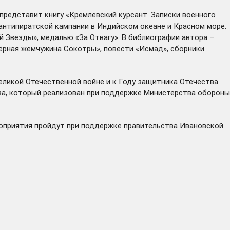
представит книгу «Кремлевский курсант. Записки военного
к антипиратской кампании в Индийском океане и Красном море.
й Звезды», медалью «За Отвагу». В библиографии автора –
Чёрная жемчужина Сокотры», повести «Исмад», сборники
Великой Отечественной войне и к Году защитника Отечества.
ва, который реализован при поддержке Министерства обороны
роприятия пройдут при поддержке правительства Ивановской