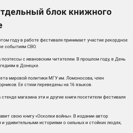
 отдельный блок книжного
е
этом году в работе фестиваля принимает участие рекордное
ые событиям СВО.
а поэтессы с ивановским читателем. В прошлом году, в День
гедиям в Донецке.
тета мировой политики МГУ им. Ломоносова, член
ников. Ее стихи переведены на 16 языков.
стенде магазина эти и другие книги посетители фестиваля
авит свою книгу «Осколки войны». В издании автор
 и удивительными историями о сильных и стойких людях,