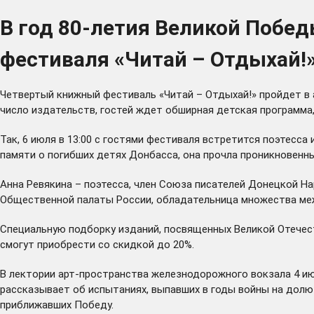
В год 80-летия Великой Побе
фестиваля «Читай – Отдыхай!
Четвертый книжный фестиваль «Читай – Отдыхай!»
пройдет
в 
число издательств, гостей
ждет
обширная детская программа,
Так, 6 июля в 13:00 с гостями фестиваля встретится поэтесса
памяти о погибших детях Донбасса, она прочла проникновенн
Анна Ревякина – поэтесса, член Союза писателей Донецкой Н
Общественной палаты России, обладательница множества межд
Специальную подборку изданий, посвященных Великой Отечеств
смогут приобрести со скидкой до 20%.
В лектории арт-пространства железнодорожного вокзала 4 ию
рассказывает об испытаниях, выпавших в годы войны на долю
приближавших Победу.