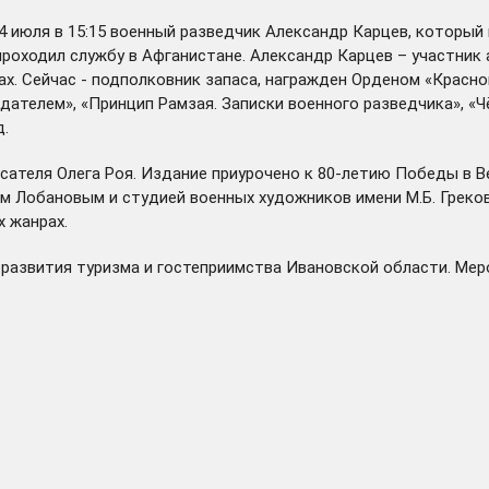
 июля в 15:15 военный разведчик Александр Карцев, который 
р проходил службу в Афганистане. Александр Карцев – участни
ах. Сейчас - подполковник запаса, награжден Орденом «Красно
дателем», «Принцип Рамзая. Записки военного разведчика», «
д.
писателя Олега Роя. Издание приурочено к 80-летию Победы в 
м Лобановым и студией военных художников имени М.Б. Греко
х жанрах.
 развития туризма и гостеприимства Ивановской области. Ме