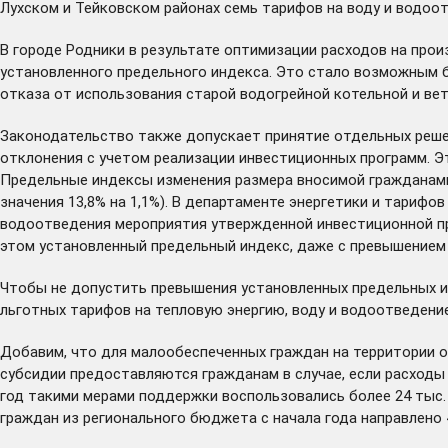
Лухском и Тейковском районах семь тарифов на воду и водоот
В городе Родники в результате оптимизации расходов на прои
установленного предельного индекса. Это стало возможным б
отказа от использования старой водогрейной котельной и вет
Законодательство также допускает принятие отдельных решен
отклонения с учетом реализации инвестиционных программ. Эт
Предельные индексы изменения размера вносимой гражданами 
значения 13,8% на 1,1%). В департаменте энергетики и тариф
водоотведения мероприятия утвержденной инвестиционной пр
этом установленный предельный индекс, даже с превышением 
Чтобы не допустить превышения установленных предельных и
льготных тарифов на тепловую энергию, воду и водоотведение
Добавим, что для малообеспеченных граждан на территории о
субсидии предоставляются гражданам в случае, если расходы
год такими мерами поддержки воспользовались более 24 тыс. 
граждан из регионального бюджета с начала года направлено 