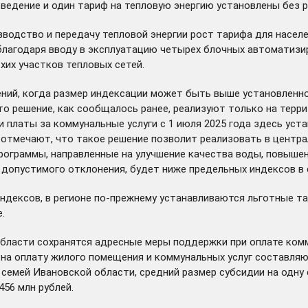
ведение и один тариф на тепловую энергию установлены без р
зводство и передачу тепловой энергии рост тарифа для населе
лагодаря вводу в эксплуатацию четырех блочных автоматизир
хих участков тепловых сетей.
ий, когда размер индексации может быть выше установленног
о решение, как сообщалось ранее, реализуют только на терри
платы за коммунальные услуги с 1 июля 2025 года здесь уст
ов отмечают, что такое решение позволит реализовать в цент
ограммы, направленные на улучшение качества воды, повыше
допустимого отклонения, будет ниже предельных индексов в 
ндексов, в регионе по-прежнему устанавливаются льготные т
.
бласти сохранятся адресные меры поддержки при оплате комм
 на оплату жилого помещения и коммунальных услуг составля
семей Ивановской области, средний размер субсидии на одну 
456 млн рублей.