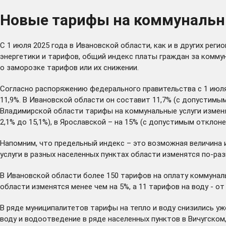
Новые тарифы на коммунальные
С 1 июля 2025 года в Ивановской области, как и в других реги
энергетики и тарифов, общий индекс платы граждан за коммун
о заморозке тарифов или их снижении.
Согласно распоряжению федерального правительства с 1 июля 2
11,9%. В Ивановской области он составит 11,7% (с допустимым
Владимирской области тарифы на коммунальные услуги изменя
2,1% до 15,1%), в Ярославской – на 15% (с допустимым отклоне
Напомним, что предельный индекс – это возможная величина и
услуги в разных населенных пунктах области изменятся по-раз
В Ивановской области более 150 тарифов на оплату коммунальн
области изменятся менее чем на 5%, а 11 тарифов на воду - от 
В ряде муниципалитетов тарифы на тепло и воду снизились уже
воду и водоотведение в ряде населенных пунктов в Вичугско