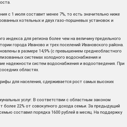
оста.
ния с 1 июля составит менее 7%, то есть значительно ниже
ованных котельных и двух газо-поршневых установок и
о индекса для региона более чем на величину предельного
тории города Иваново и трех поселений Ивановского района.
ановлены в размере 14,9% (с превышением среднеобластного
рализованных системах холодного водоснабжения и
ние надежности систем водоснабжения и водоотведения. При
соседних областях.
арифы для населения, сдерживается рост самых высоких
унальных услуг. В соответствии с областным законом
ют более 22% от совокупного дохода семьи. За предыдущий
семью составил порядка 1600 рублей в месяц. На поддержку