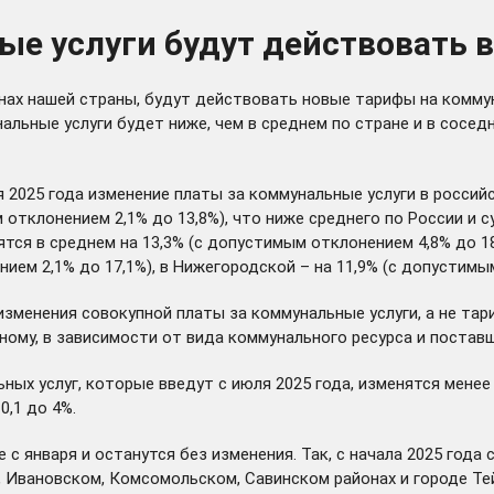
 услуги будут действовать в 
онах нашей страны, будут
действовать
новые тарифы на коммун
альные услуги будет ниже, чем в среднем по стране и в сосе
025 года изменение платы за коммунальные услуги в российски
 отклонением 2,1% до 13,8%), что ниже среднего по России и с
тся в среднем на 13,3% (с допустимым отклонением 4,8% до 1
нием 2,1% до 17,1%), в Нижегородской – на 11,9% (с допустимы
зменения совокупной платы за коммунальные услуги, а не тар
ному, в зависимости от вида коммунального ресурса и поставщ
ых услуг, которые введут с июля 2025 года, изменятся менее 
0,1 до 4%.
 с января и останутся без изменения. Так, с начала 2025 год
м, Ивановском, Комсомольском, Савинском районах и городе Т