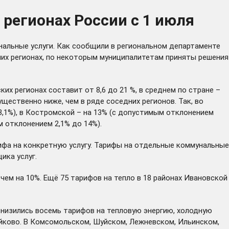
регионах России с 1 июля
альные услуги. Как сообщили в региональном департаменте
дних регионах, по некоторым муниципалитетам приняты решения
х регионах составит от 8,6 до 21 %, в среднем по стране –
ущественно ниже, чем в ряде соседних регионов. Так, во
8,1%), в Костромской – на 13% (с допустимым отклонением
м отклонением 2,1% до 14%).
ифа на конкретную услугу. Тарифы на отдельные коммунальные
ика услуг.
чем на 10%. Ещё 75 тарифов на тепло в 18 районах Ивановской
а снизились восемь тарифов на тепловую энергию, холодную
ейково. В Комсомольском, Шуйском, Лежневском, Ильинском,