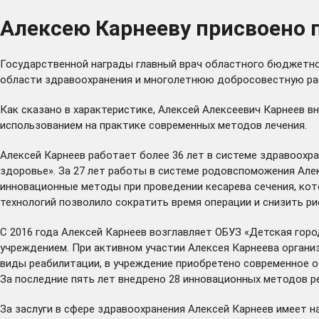
Алексею Карнееву присвоено 
Государственной награды главный врач областного бюджетно
области здравоохранения и многолетнюю добросовестную раб
Как сказано в характеристике, Алексей Алексеевич Карнеев 
использованием на практике современных методов лечения.
Алексей Карнеев работает более 36 лет в системе здравоох
здоровье». За 27 лет работы в системе родовспоможения Алек
инновационные методы при проведении кесарева сечения, кот
технологий позволило сократить время операции и снизить ри
С 2016 года Алексей Карнеев возглавляет ОБУЗ «Детская гор
учреждением. При активном участии Алексея Карнеева орган
виды реабилитации, в учреждение приобретено современное об
За последние пять лет внедрено 28 инновационных методов р
За заслуги в сфере здравоохранения Алексей Карнеев имеет н