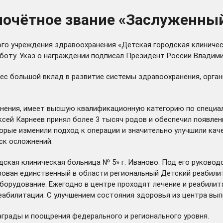
почётное звание «Заслуженны
го учреждения здравоохранения «Детская городская клиниче
оту. Указ о награждении подписал Президент России Владими
внес большой вклад в развитие системы здравоохранения, орг
ранения, имеет высшую квалификационную категорию по специ
сей Карнеев принял более 3 тысяч родов и обеспечил появлен
орые изменили подход к операции и значительно улучшили ка
ск осложнений.
одская клиническая больница № 5» г. Иваново. Под его руков
изован единственный в области региональный Детский реабил
орудование. Ежегодно в центре проходят лечение и реабилита
еабилитации. С улучшением состояния здоровья из центра вы
аграды и поощрения федерального и регионального уровня.