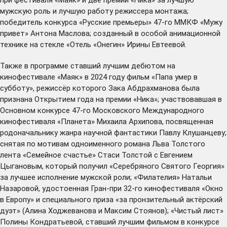
мужскую роль и лучшую работу режиссера монтажа;
победитель конкурса «Русские премьеры» 47-го ММКФ «Мужу
привет» Антона Маслова; созданный в особой анимационной
технике на стекле «Отель «Онегин» Ирины Евтеевой.
Также в программе ставший лучшим дебютом на
кинофестивале «Маяк» в 2024 году фильм «Папа умер в
субботу», режиссёр которого Зака Абдрахманова была
признана Открытием года на премии «Ника»; участвовавшая в
Основном конкурсе 47-го Московского Международного
кинофестиваля «Планета» Михаила Архипова, посвященная
родоначальнику жанра научной фантастики Павлу Клушанцеву;
снятая по мотивам одноименного романа Льва Толстого
лента «Семейное счастье» Стаси Толстой с Евгением
Цыгановым, который получил «Серебряного Святого Георгия»
за лучшее исполнение мужской роли; «Филателия» Натальи
Назаровой, удостоенная Гран-при 32-го кинофестиваля «Окно
в Европу» и специального приза «за пронзительный актёрский
дуэт» (Алина Ходжеванова и Максим Стоянов); «Чистый лист»
Полины Кондратьевой, ставший лучшим фильмом в конкурсе