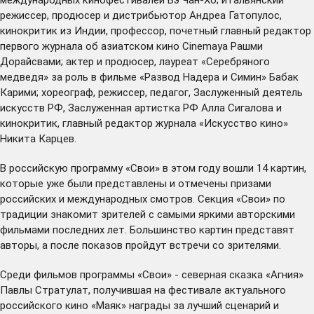
режиссер, продюсер и дистрибьютор Андреа Гатопулос,
кинокритик из Индии, профессор, почетный главный редактор
первого журнала об азиатском кино Cinemaya Рашми
Дорайсвами; актер и продюсер, лауреат «Серебряного
медведя» за роль в фильме «Развод Надера и Симин» Бабак
Карими; хореограф, режиссер, педагог, Заслуженный деятель
искусств РФ, Заслуженная артистка РФ Алла Сигалова и
кинокритик, главный редактор журнала «Искусство кино»
Никита Карцев.
В российскую программу «Свои» в этом году вошли 14 картин,
которые уже были представлены и отмечены призами
российских и международных смотров. Секция «Свои» по
традиции знакомит зрителей с самыми яркими авторскими
фильмами последних лет. Большинство картин представят
авторы, а после показов пройдут встречи со зрителями.
Среди фильмов программы «Свои» - северная сказка «Агния»
Павлы Стратулат, получившая на фестивале актуального
российского кино «Маяк» награды за лучший сценарий и