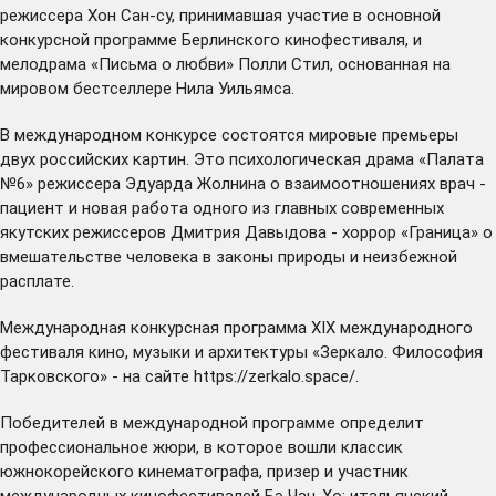
режиссера Хон Сан-су, принимавшая участие в основной
конкурсной программе Берлинского кинофестиваля, и
мелодрама «Письма о любви» Полли Стил, основанная на
мировом бестселлере Нила Уильямса.
В международном конкурсе состоятся мировые премьеры
двух российских картин. Это психологическая драма «Палата
№6» режиссера Эдуарда Жолнина о взаимоотношениях врач -
пациент и новая работа одного из главных современных
якутских режиссеров Дмитрия Давыдова - хоррор «Граница» о
вмешательстве человека в законы природы и неизбежной
расплате.
Международная конкурсная программа XIX международного
фестиваля кино, музыки и архитектуры «Зеркало. Философия
Тарковского» - на сайте
https://zerkalo.space/
.
Победителей в международной программе определит
профессиональное жюри, в которое вошли классик
южнокорейского кинематографа, призер и участник
международных кинофестивалей Бэ Чан-Хо; итальянский