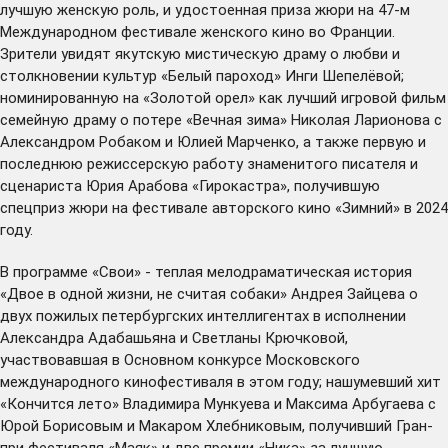
лучшую женскую роль, и удостоенная приза жюри на 47-м
Международном фестивале женского кино во Франции.
Зрители увидят якутскую мистическую драму о любви и
столкновении культур «Белый пароход» Инги Шепелёвой;
номинированную на «Золотой орел» как лучший игровой фильм
семейную драму о потере «Вечная зима» Николая Ларионова с
Александром Робаком и Юлией Марченко, а также первую и
последнюю режиссерскую работу знаменитого писателя и
сценариста Юрия Арабова «Гирокастра», получившую
спецприз жюри на фестивале авторского кино «Зимний» в 2024
году.
В программе «Свои» - теплая мелодраматическая история
«Двое в одной жизни, не считая собаки» Андрея Зайцева о
двух пожилых петербургских интеллигентах в исполнении
Александра Адабашьяна и Светланы Крючковой,
участвовавшая в Основном конкурсе Московского
международного кинофестиваля в этом году; нашумевший хит
«Кончится лето» Владимира Мункуева и Максима Арбугаева с
Юрой Борисовым и Макаром Хлебниковым, получивший Гран-
при фестиваля «Маяк» и две премии «Ника» за лучшую