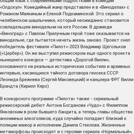
общий язык с современными подростками в комедии
«Олдскул». Комедийный жанр представлен и в «Виноделах» с
Романом Маякиным и Еленой Подкаминской. Это сериал о
челябинском шашлычнике, который неожиданно становится
совладельцем винодельни на юге России. В драмеди
«Виноград» с Павлом Прилучным герой тоже оказывается на
винодельне, где пытается начать жизнь заново. Проект снял
победитель фестиваля «Пилот»-2023 Владимир Щегольков
(«Цербер»). Он же выступил режиссером еще одного проекта
нынешнего конкурса — детектива «Дорогой Вилли»,
основанного на реальных исторических событиях и архивных
интервью, касающихся тайного договора генсека СССР
Леонида Брежнева (Сергей Маковецкий) и канцлера ФРГ Вилли
Брандта (Кирилл Кяро).
В конкурсного программе «Пилота» также - сериальный
режиссерский дебют Антона Богданова «Чудо» с Филиппом
Янковским в роли бывшего бандита, а теперь главы общества
анонимных алкоголиков, куда случайно попадает близкий к
полиции мажор в исполнении Данила Стеклова. Жизненные
метаморфозы происходят и с героями сериала «Нормальный»,