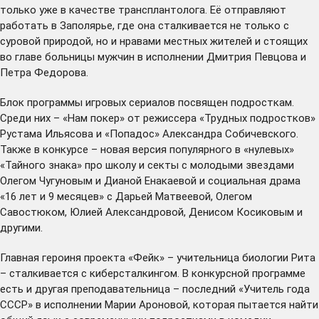
только уже в качестве трансплантолога. Её отправляют
работать в Заполярье, где она сталкивается не только с
суровой природой, но и нравами местных жителей и стоящих
во главе больницы мужчин в исполнении Дмитрия Певцова и
Петра Федорова.
Блок программы игровых сериалов посвящен подросткам.
Среди них – «Нам покер» от режиссера «Трудных подростков»
Рустама Ильясова и «Попадос» Александра Собичевского.
Также в конкурсе – новая версия популярного в «нулевых»
«Тайного знака» про школу и секты с молодыми звездами
Олегом Чугуновым и Дианой Енакаевой и социальная драма
«16 лет и 9 месяцев» с Дарьей Матвеевой, Олегом
Савостюком, Юлией Александровой, Денисом Косиковым и
другими.
Главная героиня проекта «Фейк» – учительница биологии Рита
– сталкивается с киберсталкингом. В конкурсной программе
есть и другая преподавательница – последний «Учитель года
СССР» в исполнении Марии Ароновой, которая пытается найти