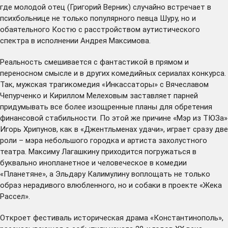
где молодой отец (Григорий Верник) случайно встречает в
психбольнице не только популярного певца Шуру, но и
обаятельного Костю с расстройством аутистического
спектра в исполнении Андрея Максимова.
Реальность смешивается с фантастикой в прямом и
переносном смысле и в других комедийных сериалах конкурса.
Так, мужская трагикомедия «Инкассаторы» с Вячеславом
Чепурченко и Кириллом Мелеховым заставляет парней
придумывать все более изощренные планы для обретения
финансовой стабильности. По этой же причине «Мэр из ТЮЗа»
Игорь Хрипунов, как в «Джентльменах удачи», играет сразу две
роли – мэра небольшого городка и артиста захолустного
театра. Максиму Лагашкину приходится погружаться в
буквально инопланетное и человеческое в комедии
«Планетяне», а Эльдару Калимулину воплощать не только
образ нерадивого влюбленного, но и собаки в проекте «Жека
Рассел».
Откроет фестиваль историческая драма «Константинополь»,