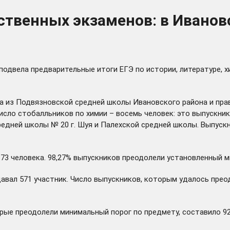
твенных экзаменов: в Ивановс
подвела предварительные итоги ЕГЭ по истории, литературе, 
ка из Подвязновской средней школы Ивановского района и п
исло стобалльников по химии – восемь человек: это выпускни
едней школы № 20 г. Шуя и Палехской средней школы. Выпускн
73 человека. 98,27% выпускников преодолели установленный м
сдавал 571 участник. Число выпускников, которым удалось пр
орые преодолели минимальный порог по предмету, составило 92