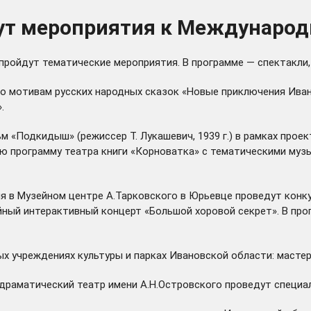
ут мероприятия к Международ
ройдут тематические мероприятия. В программе — спектакли,
о мотивам русских народных сказок «Новые приключения Ивана
.
 «Подкидыш» (режиссер Т. Лукашевич, 1939 г.) в рамках прое
ую программу театра книги «Корноватка» с тематическими муз
я в Музейном центре А.Тарковского в Юрьевце проведут конку
ный интерактивный концерт «Большой хоровой секрет». В про
 учреждениях культуры и парках Ивановской области: мастер
драматический театр имени А.Н.Островского проведут специа