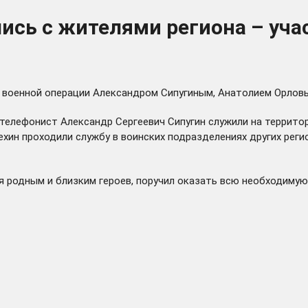
лись с жителями региона – уч
й военной операции Александром Сипугиным, Анатолием Орло
телефонист Александр Сергеевич Сипугин служили на территор
ехин проходили службу в воинских подразделениях других рег
 родным и близким героев, поручил оказать всю необходимую