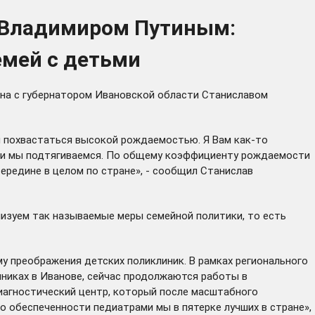
и Владимиром Путиным:
емей с детьми
на с губернатором Ивановской области Станиславом
м похвастаться высокой рождаемостью. Я Вам как-то
таки мы подтягиваемся. По общему коэффициенту рождаемости
середине в целом по стране», - сообщил Станислав
лизуем так называемые меры семейной политики, то есть
му преображения детских поликлиник. В рамках регионального
иниках в Иванове, сейчас продолжаются работы в
иагностический центр, который после масштабного
по обеспеченности педиатрами мы в пятерке лучших в стране»,