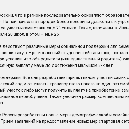
оссии, что в регионе последовательно обновляют образовател
. По ней привели в порядок более половины дошкольных учре
, ее участниками
стали
ещё 73 садика. Также, напомним, в Ива
ли 20 школ, в этом – ещё 25.
е действуют различные меры социальной поддержки для семей 
р ввели такую – региональный студенческий капитал», - сказал
ри условии, что оба родителя (или единственный родитель) уч
есячную выплату маме до достижения малышом 3-х лет.
поддержки. Все они разработаны при активном участии самих 
детский сад и от уплаты транспортного налога на один автом
ый участок либо могут получить выплату на приобретение зе
ональное переобучение. Также увеличен размер компенсации н
нт.
ва России разработаны новые меры демографической и семейн
. Прием заявлений на предоставление новых мер
стартовал
сего