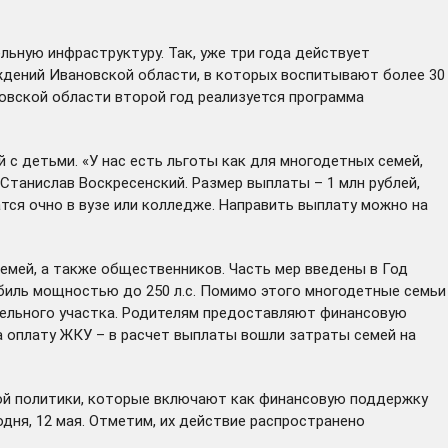
ьную инфраструктуру. Так, уже три года действует
ждений Ивановской области, в которых воспитывают более 30
новской области второй год
реализуется
программа
с детьми. «У нас есть льготы как для многодетных семей,
 Станислав Воскресенский. Размер выплаты – 1 млн рублей,
атся очно в вузе или колледже. Направить выплату можно на
семей, а также общественников. Часть мер
введены
в Год
обиль мощностью до 250 л.с. Помимо этого многодетные семьи
мельного участка. Родителям предоставляют финансовую
а оплату ЖКУ – в расчет выплаты вошли затраты семей на
ой политики, которые включают как финансовую поддержку
дня, 12 мая. Отметим, их действие распространено