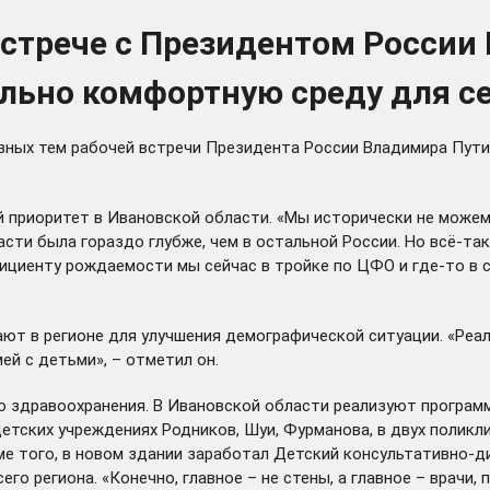
встрече с Президентом Росси
льно комфортную среду для с
авных тем рабочей
встречи
Президента России Владимира Пути
й приоритет в Ивановской области. «Мы исторически не може
асти была гораздо глубже, чем в остальной России. Но всё-
ффициенту рождаемости мы сейчас в тройке по ЦФО и где-то в 
ают в регионе для улучшения демографической ситуации. «Реа
й с детьми», – отметил он.
го здравоохранения. В Ивановской области реализуют програм
етских учреждениях Родников, Шуи, Фурманова, в двух поликл
е того, в новом здании заработал Детский консультативно-д
о региона. «Конечно, главное – не стены, а главное – врачи, 