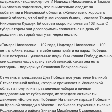
сдержали», - подчеркнул он. И Надежда Николаевна, и Тамара
Николаевна поделились, что внимательно следят за
событиями в Ивановской области. «Желаю всего хорошего
нашей области, чтоб всё у нас хорошо было», - сказала Тамара
Николаевна Кухарук. Ей совсем скоро исполнится 103 года. С
губернатором они договорились созвониться в день её
рождения, который наступит через неделю.
«Тамаре Николаевне – 102 года, Надежде Николаевне – 100
лет: стойкие, находят в себе силы прийти на парад Победы.
Наши ветераны - уникальные люди. Они ковали Победу, именно
они сделали нашу страну такой великой, какая она есть
сегодня», - подчеркнул Станислав Воскресенский.
Отметим, в преддверии Дня Победы все участники Великой
Отечественной войны, которые проживают в Ивановской
области,
получили
в праздничные наборы и личные
поздравления от губернатора, их передали активисты
движения «Волонтеры Победы». На главном параде Победы –
на Красной площади в Москве – побывала труженица тыла из
Родниковского района Зинаида Михайловна Сухарникова.