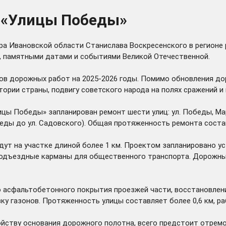
к «Улицы Победы»
ра Ивановской области Станислава Воскресенского в регионе
ы, памятными датами и событиями Великой Отечественной.
нов дорожных работ на 2025-2026 годы. Помимо обновления д
ории страны, подвигу советского народа на полях сражений и 
лицы Победы» запланирован ремонт шести улиц: ул. Победы, Ма
обеды до ул. Садовского). Общая протяженность ремонта соста
дут на участке длиной более 1 км. Проектом запланировано у
одъездные карманы для общественного транспорта. Дорожны
асфальтобетонного покрытия проезжей части, восстановление
у газонов. Протяженность улицы составляет более 0,6 км, ра
ойству основания дорожного полотна, всего предстоит отрем