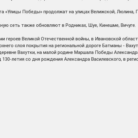
кта «Улицы Победы» продолжат на улицах Велижской, Люлина, 
ную сеть также обновляют в Родниках, Шуе, Кинешме, Вичуге
ами героев Великой Отечественной войны, в Ивановской облас
рхнего слоя покрытия на региональной дороге Батманы - Вахут
 деревне Вахутки, на малой родине Маршала Победы Александ
год 130-летия со дня рождения Александра Василевского, в ре