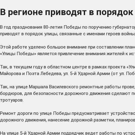
В регионе приводят в порядо
В год празднования 80-летия Победы по поручению губернато
приводят в порядок улицы, связанные с именами героев войн
Этой работе уделено большое внимание при составлении пла
«Улицы Победы» является привлечение внимания жителей к ист
Так, в текущем году в областном центре в рамках проекта «У
Майорова и Поэта Лебедева, ул. 5-й Ударной Армии (от ул. П
Так, на улице Маршала Василевского ремонтные работы прове
бордюров, для безопасности дорожного движения сделают п
тротуаров.
Ремонт дороги по улице Победы предусматривает устройство 
дорожного движения, нанесение дорожной разметки, планировк
На улице 5-й Ударной Армии подрядчик ведет работы по устр