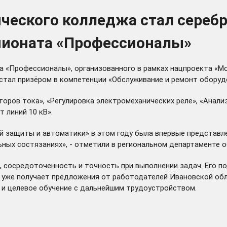
ического колледжа стал сере
пионата «Профессионалы»
а «Профессионалы», организованного в рамках нацпроекта «Мо
стал призёром в компетенции «Обслуживание и ремонт оборуд
оров тока», «Регулировка электромеханических реле», «Анали
 линий 10 кВ».
 защиты и автоматики» в этом году была впервые представле
ьных состязаниях», - отметили в региональном департаменте о
 сосредоточенность и точность при выполнении задач. Его п
 уже получает предложения от работодателей Ивановской обла
 и целевое обучение с дальнейшим трудоустройством.