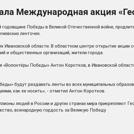
вала Международная акция «Ге
 годовщине Победы в Великой Отечественной войне, продлится
гиевских ленточек.
ях Ивановской области. В областном центре открытие акции 
ий и общественных организаций, жители города.
я «Волонтёры Победы» Антон Коротков, в Ивановской области
беды» будут раздавать ленты во всех муниципальных образов
ями, как ее носить», - отметил Антон Коротков.
иллионы людей в России и других странах мира прикрепляют Ге
ество, всенародную гордость за Великую Победу.