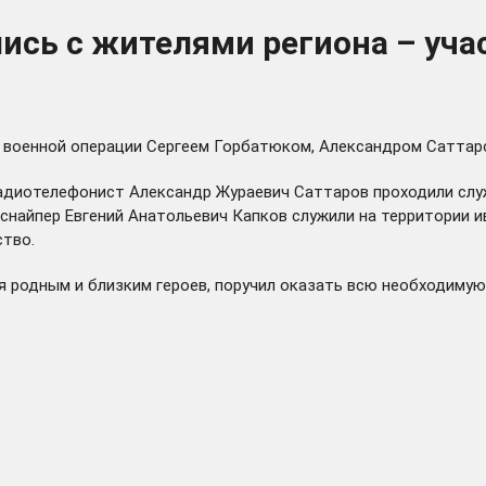
лись с жителями региона – уч
й военной операции Сергеем Горбатюком, Александром Саттар
радиотелефонист Александр Жураевич Саттаров проходили служ
найпер Евгений Анатольевич Капков служили на территории ив
тво.
 родным и близким героев, поручил оказать всю необходимую