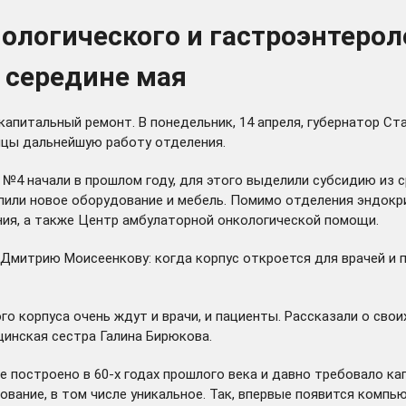
ологического и гастроэнтерол
 середине мая
апитальный ремонт. В понедельник, 14 апреля, губернатор Ст
ицы дальнейшую работу отделения.
 №4 начали в прошлом году, для этого выделили субсидию из
купили новое оборудование и мебель. Помимо отделения эндок
ния, а также Центр амбулаторной онкологической помощи.
 Дмитрию Моисеенкову: когда корпус откроется для врачей и 
 корпуса очень ждут и врачи, и пациенты. Рассказали о своих
цинская сестра Галина Бирюкова.
е построено в 60-х годах прошлого века и давно требовало к
вание, в том числе уникальное. Так, впервые появится компь