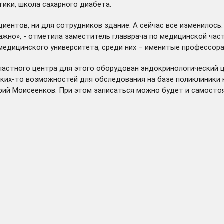
ики, школа сахарного диабета.
циентов, ни для сотрудников здание. А сейчас все изменилос
ажно», - отметила заместитель главврача по медицинской час
медицинского университета, среди них – именитые профессора
астного центра для этого оборудован эндокринологический ц
аких-то возможностей для обследования на базе поликлиники н
ий Моисеенков. При этом записаться можно будет и самостоят