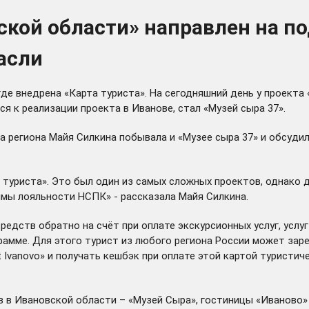
ской области» направлен на п
асли
где внедрена «Карта туриста». На сегодняшний день у проекта
я к реализации проекта в Иванове, стал «Музей сыра 37».
 региона Майя Силкина побывала и «Музее сыра 37» и обсудил
ы туриста». Это был один из самых сложных проектов, однако
мы лояльности НСПК» - рассказала Майя Силкина.
едств обратно на счёт при оплате экскурсионных услуг, услуг
грамме. Для этого турист из любого региона России может зар
 Ivanovo» и получать кешбэк при оплате этой картой туристич
в в Ивановской области – «Музей Сыра», гостиницы «Иваново» 