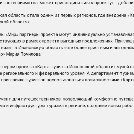
и гостеприимства, может присоединиться к проекту» - добави
ая область стала одним из первых регионов, где внедрена «К
ской областях.
 «Мир» партнеры проекта могут индивидуально устанавливать 
ствующих в рамках проекта выгодных предложениях. Приглаша
ь визит в Ивановскую область еще более приятным и выгодным
р» Мария Точилова.
тнером проекта «Карта туриста Ивановской области» музей ст
е регионального и федерального уровня. А департамент туриз
я пригласила туристов воспользоваться возможностями «Карты
умент для путешественников, позволяющий комфортно путешес
ма и инфраструктуры туризма в регионе, создание новых рабо